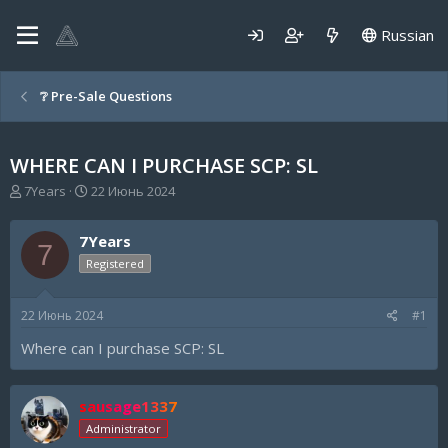
Russian
❔ Pre-Sale Questions
WHERE CAN I PURCHASE SCP: SL
А
Д
7Years
22 Июнь 2024
в
а
т
т
7Years
о
а
7
р
н
Registered
т
а
е
ч
22 Июнь 2024
#1
м
а
ы
л
Where can I purchase SCP: SL
а
sausage1337
Administrator