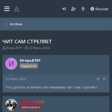
Russian
Archive
ЧИТ САМ СТРЕЛЯЕТ
А
Д
Игорь8791
22 Июнь 2024
в
а
т
т
Игорь8791
о
а
И
р
н
Registered
т
а
е
ч
22 Июнь 2024
#1
м
а
ы
л
Что делать я ничего не нажимаю чит сам стреляет
а
sausage1337
Administrator