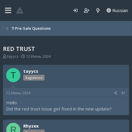
Russian
❔ Pre-Sale Questions
RED TRUST
А
Д
tayycs
12 Июнь 2024
в
а
т
т
tayycs
о
а
T
р
н
Registered
т
а
е
ч
12 Июнь 2024
#1
м
а
ы
л
Hello.
а
Did the red trust issue get fixed in the new update?
Rhyzex
R