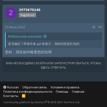
2973670240
2
Registered
15 Июнь 2024
#9
RobbyLouda сказал(а):
是否确定？即使许多 ppl 恢复它，我的仍然是红色的;
您好，现在如何检查您的信用
ВАМ НЕОБХОДИМО ВОЙТИ ИЛИ ЗАРЕГИСТРИРОВАТЬСЯ, ЧТОБЫ
ЗДЕСЬ ОТВЕЧАТЬ.
Russian
Обратная связь
Условия и правила
Политика конфиденциальности
Помощь
Главная
Контакты
R
S
®
Community platform by XenForo
© 2010-2021 XenForo Ltd.
S