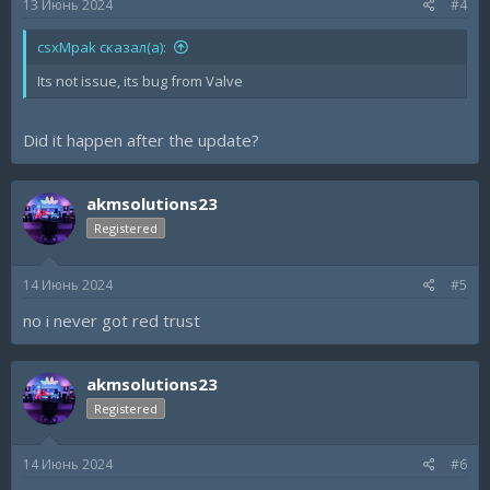
13 Июнь 2024
#4
csxMpak сказал(а):
Its not issue, its bug from Valve
Did it happen after the update?
akmsolutions23
Registered
14 Июнь 2024
#5
no i never got red trust
akmsolutions23
Registered
14 Июнь 2024
#6