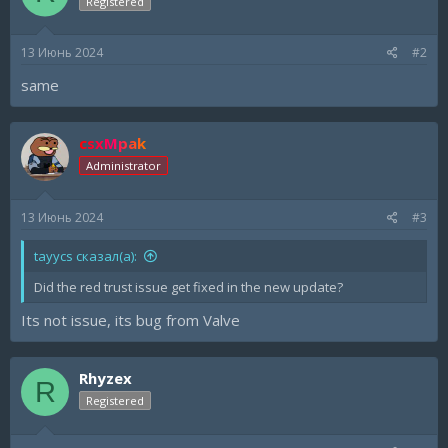
Registered
13 Июнь 2024
#2
same
csxMpak
Administrator
13 Июнь 2024
#3
tayycs сказал(а):
Did the red trust issue get fixed in the new update?
Its not issue, its bug from Valve
Rhyzex
R
Registered