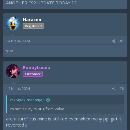
ANOTHER CS2 UPDATE TODAY ?!?!
Haracon
Registered
14 Июнь 2024
#7
yup..
RobbyLouda
Customer
14 Июнь 2024
#8
csxMpak сказал(а):
Its not issue, its bug from Valve
are u sure? cus mine is still red even when many ppl get it
reverted ;/