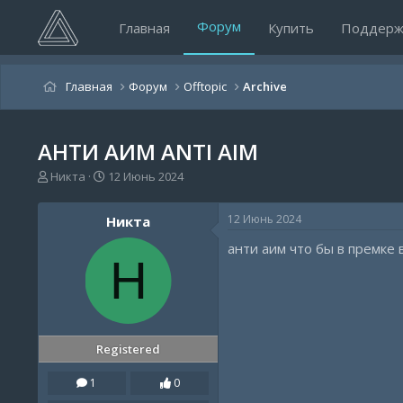
Форум
Главная
Купить
Поддерж
Главная
Форум
Offtopic
Archive
АНТИ АИМ ANTI AIM
А
Д
Никта
12 Июнь 2024
в
а
т
т
12 Июнь 2024
Никта
о
а
р
н
анти аим что бы в премке
т
а
Н
е
ч
м
а
ы
л
а
Registered
1
0