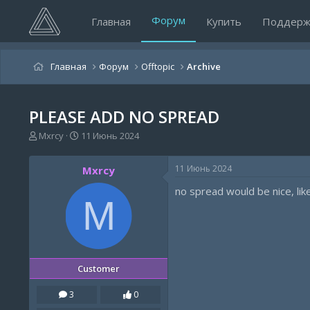
Форум
Главная
Купить
Поддерж
Главная
Форум
Offtopic
Archive
PLEASE ADD NO SPREAD
А
Д
Mxrcy
11 Июнь 2024
в
а
т
т
11 Июнь 2024
Mxrcy
о
а
р
н
no spread would be nice, l
т
а
M
е
ч
м
а
ы
л
а
Customer
3
0