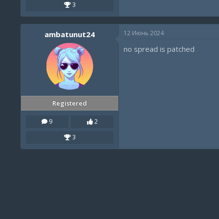
3
12 Июнь 2024
ambatunut24
no spread is patched
Registered
9
2
3