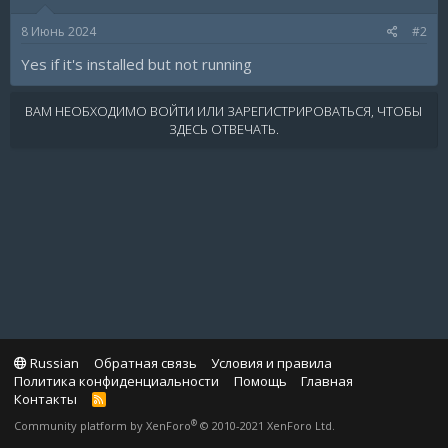
8 Июнь 2024
#2
Yes if it's installed but not running
ВАМ НЕОБХОДИМО ВОЙТИ ИЛИ ЗАРЕГИСТРИРОВАТЬСЯ, ЧТОБЫ
ЗДЕСЬ ОТВЕЧАТЬ.
Russian
Обратная связь
Условия и правила
Политика конфиденциальности
Помощь
Главная
Контакты
R
S
®
Community platform by XenForo
© 2010-2021 XenForo Ltd.
S