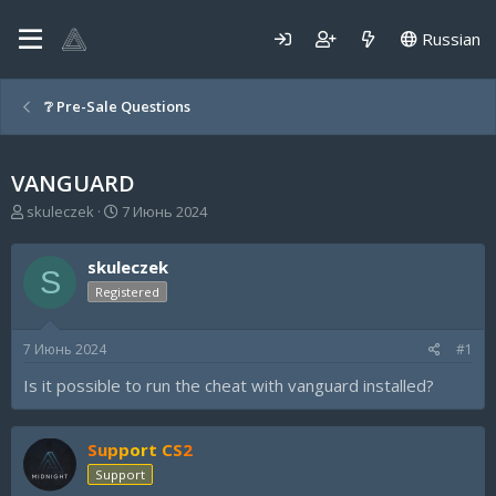
Russian
❔ Pre-Sale Questions
VANGUARD
А
Д
skuleczek
7 Июнь 2024
в
а
т
т
skuleczek
о
а
S
р
н
Registered
т
а
е
ч
7 Июнь 2024
#1
м
а
ы
л
Is it possible to run the cheat with vanguard installed?
а
Support CS2
Support