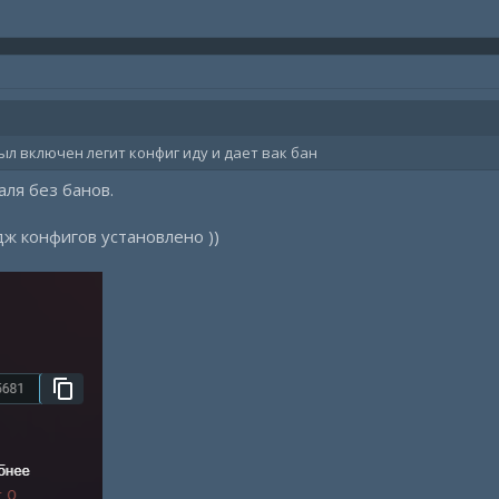
ыл включен легит конфиг иду и дает вак бан
ля без банов.
йдж конфигов установлено ))