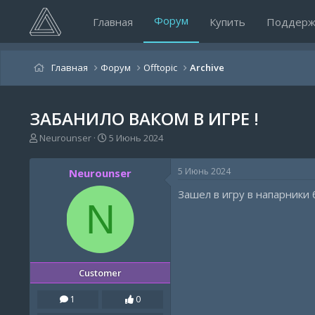
Форум
Главная
Купить
Поддерж
Главная
Форум
Offtopic
Archive
ЗАБАНИЛО ВАКОМ В ИГРЕ !
А
Д
Neurounser
5 Июнь 2024
в
а
т
т
5 Июнь 2024
Neurounser
о
а
р
н
Зашел в игру в напарники 
т
а
N
е
ч
м
а
ы
л
а
Customer
1
0