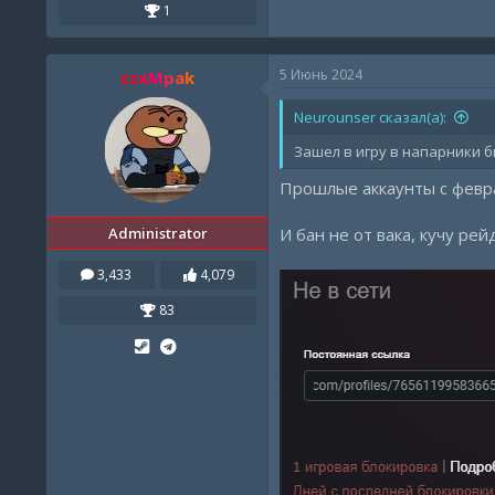
1
5 Июнь 2024
csxMpak
Neurounser сказал(а):
Зашел в игру в напарники б
Прошлые аккаунты с февра
Administrator
И бан не от вака, кучу ре
3,433
4,079
83