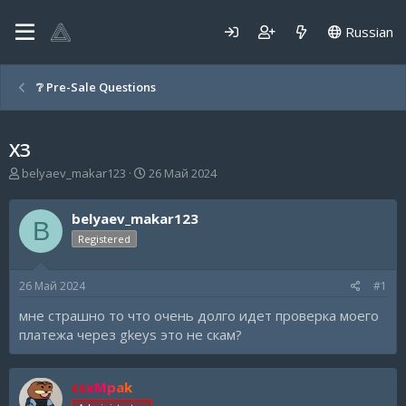
Russian
❔ Pre-Sale Questions
ХЗ
А
Д
belyaev_makar123
26 Май 2024
в
а
т
т
belyaev_makar123
о
а
B
р
н
Registered
т
а
е
ч
26 Май 2024
#1
м
а
ы
л
мне страшно то что очень долго идет проверка моего
а
платежа через gkeys это не скам?
csxMpak