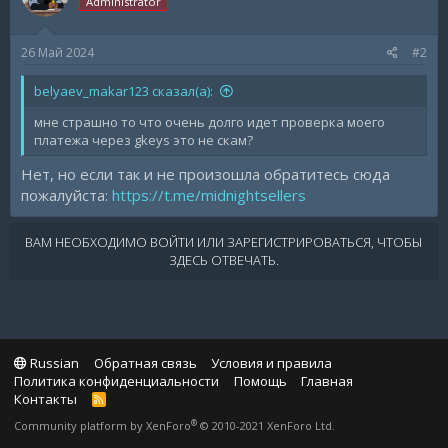
Administrator
26 Май 2024
#2
belyaev_makar123 сказал(а):
мне страшно то что очень долго идет проверка моего
платежа через gkeys это не скам?
Нет, но если так и не произошла обратитесь сюда
пожалуйста:
https://t.me/midnightsellers
ВАМ НЕОБХОДИМО ВОЙТИ ИЛИ ЗАРЕГИСТРИРОВАТЬСЯ, ЧТОБЫ
ЗДЕСЬ ОТВЕЧАТЬ.
Russian
Обратная связь
Условия и правила
Политика конфиденциальности
Помощь
Главная
Контакты
R
S
®
Community platform by XenForo
© 2010-2021 XenForo Ltd.
S