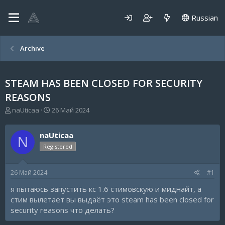
Russian
Archive
STEAM HAS BEEN CLOSED FOR SECURITY
REASONS
А
Д
naUticaa
26 Май 2024
в
а
т
т
naUticaa
о
а
N
р
н
Registered
т
а
е
ч
26 Май 2024
#1
м
а
ы
л
я пытаюсь запустить кс 1.6 стимовскую и миднайт, а
а
стим вылетает вы выдаёт это steam has been closed for
security reasons что делать?