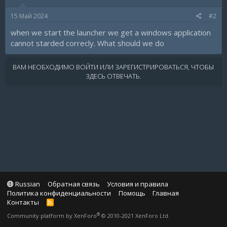
15 Май 2024
#2
when we start the launcher we get a windows application
cannot starded correcly. What should we do
ВАМ НЕОБХОДИМО ВОЙТИ ИЛИ ЗАРЕГИСТРИРОВАТЬСЯ, ЧТОБЫ
ЗДЕСЬ ОТВЕЧАТЬ.
Russian
Обратная связь
Условия и правила
Политика конфиденциальности
Помощь
Главная
Контакты
R
S
®
Community platform by XenForo
© 2010-2021 XenForo Ltd.
S