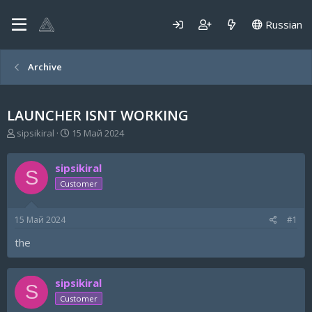
Russian
Archive
LAUNCHER ISNT WORKING
А
Д
sipsikiral
15 Май 2024
в
а
т
т
sipsikiral
о
а
S
р
н
Customer
т
а
е
ч
15 Май 2024
#1
м
а
ы
л
the
а
sipsikiral
S
Customer