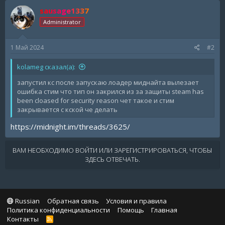
sausage1337
Administrator
1 Май 2024
#2
kolameg сказал(а):
запустил кс после запускаю лоадер миднайта вылезает
ошибка стим что тип он закрился из за защиты steam has
been cloased for security reason чет такое и стим
закрывается с кской че делать
https://midnight.im/threads/3625/
ВАМ НЕОБХОДИМО ВОЙТИ ИЛИ ЗАРЕГИСТРИРОВАТЬСЯ, ЧТОБЫ
ЗДЕСЬ ОТВЕЧАТЬ.
Russian
Обратная связь
Условия и правила
Политика конфиденциальности
Помощь
Главная
Контакты
R