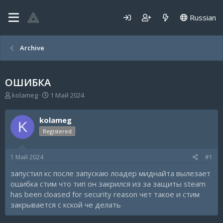
Russian
Archive
ОШИБКА
А
Д
kolameg
1 Май 2024
в
а
т
т
kolameg
о
а
K
р
н
Registered
т
а
е
ч
1 Май 2024
#1
м
а
ы
л
запустил кс после запускаю лоадер миднайта вылезает
а
ошибка стим что тип он закрился из за защиты steam
has been cloased for security reason чет такое и стим
закрывается с кской че делать