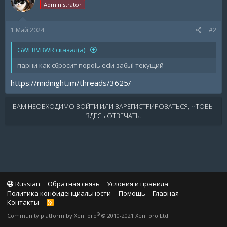
Administrator
1 Май 2024
#2
GWERVBWR сказал(а):
парни как с6росит пороlь есlи за6ыl текущий
https://midnight.im/threads/3625/
ВАМ НЕОБХОДИМО ВОЙТИ ИЛИ ЗАРЕГИСТРИРОВАТЬСЯ, ЧТОБЫ
ЗДЕСЬ ОТВЕЧАТЬ.
Russian
Обратная связь
Условия и правила
Политика конфиденциальности
Помощь
Главная
Контакты
R
S
®
Community platform by XenForo
© 2010-2021 XenForo Ltd.
S