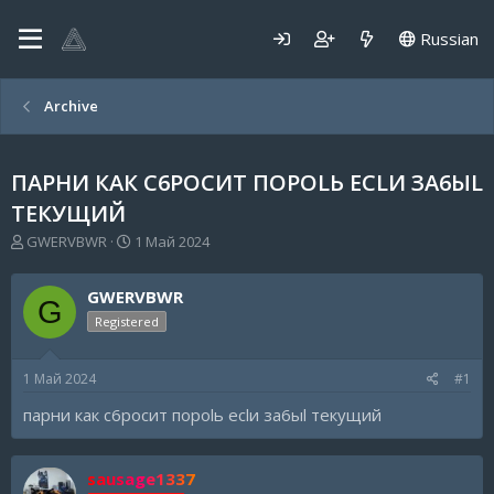
Russian
Archive
ПАРНИ КАК С6РОСИТ ПОРОLЬ ЕСLИ ЗА6ЫL
ТЕКУЩИЙ
А
Д
GWERVBWR
1 Май 2024
в
а
т
т
GWERVBWR
о
а
G
р
н
Registered
т
а
е
ч
1 Май 2024
#1
м
а
ы
л
парни как с6росит пороlь есlи за6ыl текущий
а
sausage1337