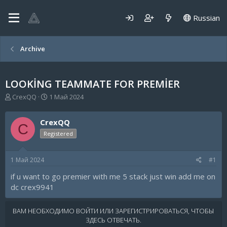
Russian
Archive
LOOKİNG TEAMMATE FOR PREMİER
А
Д
CrexQQ
1 Май 2024
в
а
т
т
CrexQQ
о
а
C
р
н
Registered
т
а
е
ч
1 Май 2024
#1
м
а
ы
л
if u want to go premier with me 5 stack just win add me on
а
dc crex9941
ВАМ НЕОБХОДИМО ВОЙТИ ИЛИ ЗАРЕГИСТРИРОВАТЬСЯ, ЧТОБЫ
ЗДЕСЬ ОТВЕЧАТЬ.