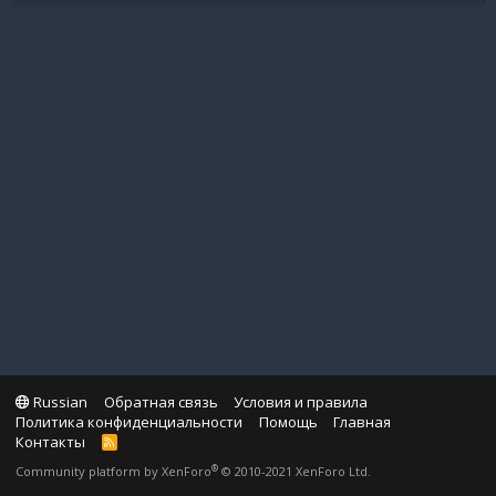
Russian
Обратная связь
Условия и правила
Политика конфиденциальности
Помощь
Главная
Контакты
R
S
®
Community platform by XenForo
© 2010-2021 XenForo Ltd.
S