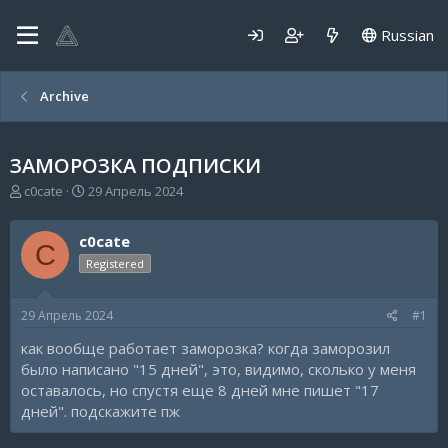
Russian
Archive
ЗАМОРОЗКА ПОДПИСКИ
А
Д
c0cate
29 Апрель 2024
в
а
т
т
c0cate
о
а
C
р
н
Registered
т
а
е
ч
29 Апрель 2024
#1
м
а
ы
л
как вообще работает заморозка? когда заморозил
а
было написано "15 дней", это, видимо, сколько у меня
оставалось, но спустя еще 8 дней мне пишет "17
дней". подскажите пж