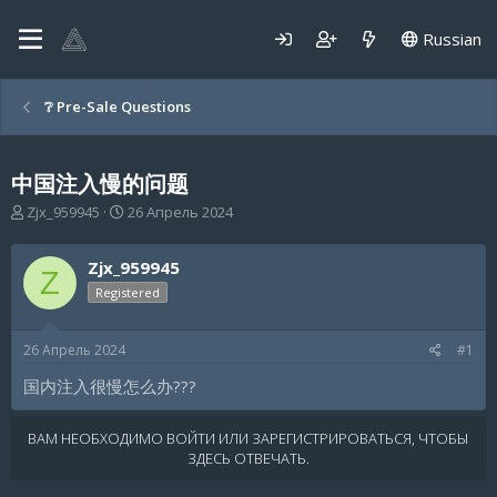
Russian
❔ Pre-Sale Questions
中国注入慢的问题
А
Д
Zjx_959945
26 Апрель 2024
в
а
т
т
Zjx_959945
о
а
Z
р
н
Registered
т
а
е
ч
26 Апрель 2024
#1
м
а
ы
л
国内注入很慢怎么办???
а
ВАМ НЕОБХОДИМО ВОЙТИ ИЛИ ЗАРЕГИСТРИРОВАТЬСЯ, ЧТОБЫ
ЗДЕСЬ ОТВЕЧАТЬ.