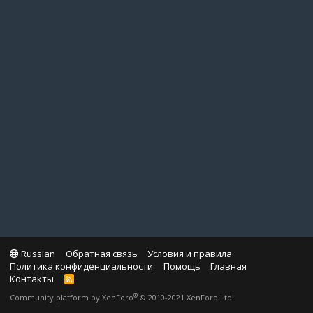
Russian
Обратная связь
Условия и правила
Политика конфиденциальности
Помощь
Главная
Контакты
R
S
®
Community platform by XenForo
© 2010-2021 XenForo Ltd.
S