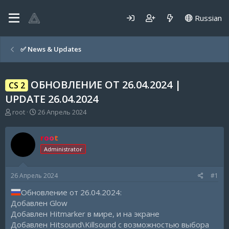
Russian
✅️ News & Updates
ОБНОВЛЕНИЕ ОТ 26.04.2024 |
CS 2
UPDATE 26.04.2024
А
Д
root
26 Апрель 2024
в
а
т
т
root
о
а
р
н
Administrator
т
а
е
ч
26 Апрель 2024
#1
м
а
ы
л
Обновление от 26.04.2024:
а
Добавлен Glow
Добавлен Hitmarker в мире, и на экране
Добавлен Hitsound\Killsound с возможностью выбора