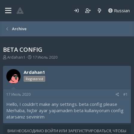
Russian
Archive
BETA CONFIG
А
Д
Ardahan1
17 Июль 2020
в
а
т
т
Ardahan1
о
а
р
н
Registered
т
а
е
ч
17 Июль 2020
#1
м
а
ы
л
Hello, I couldn't make any settings. beta config please
а
Merhaba, hiçbir ayar yapamadım beta kullanıyorum config
atarsanız sevinirim
ВАМ НЕОБХОДИМО ВОЙТИ ИЛИ ЗАРЕГИСТРИРОВАТЬСЯ, ЧТОБЫ