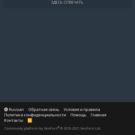
ЗДЕСЬ ОТВЕЧАТЬ.
Russian
Обратная связь
Условия и правила
Политика конфиденциальности
Помощь
Главная
Контакты
R
S
®
Community platform by XenForo
© 2010-2021 XenForo Ltd.
S