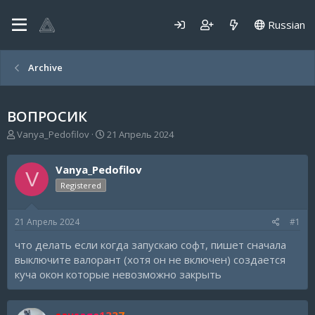
Russian
Archive
ВОПРОСИК
А
Д
Vanya_Pedofilov
21 Апрель 2024
в
а
т
т
Vanya_Pedofilov
о
а
V
р
н
Registered
т
а
е
ч
21 Апрель 2024
#1
м
а
ы
л
что делать если когда запускаю софт, пишет сначала
а
выключите валорант (хотя он не включен) создается
куча окон которые невозможно закрыть
sausage1337