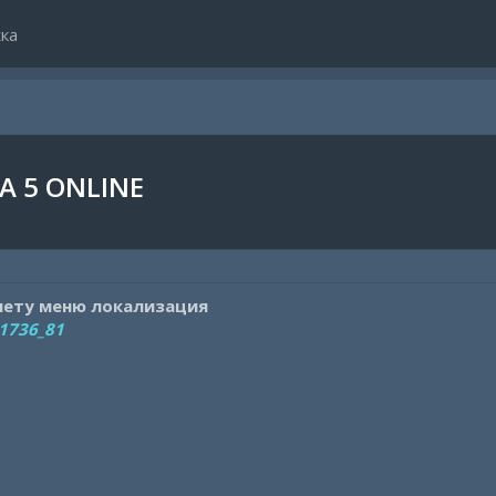
ка
 5 ONLINE
 нету меню локализация
41736_81