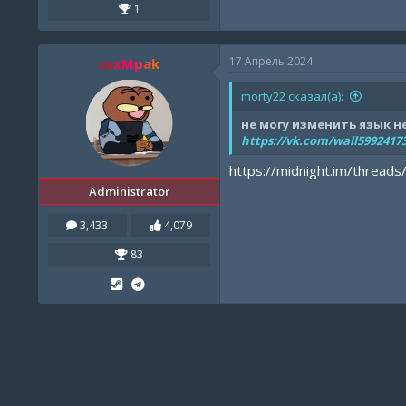
1
17 Апрель 2024
csxMpak
morty22 сказал(а):
не могу изменить язык 
https://vk.com/wall5992417
https://midnight.im/threads
Administrator
3,433
4,079
83