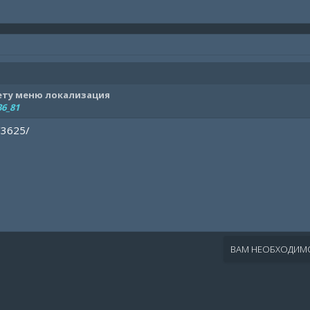
нету меню локализация
36_81
/3625/
ВАМ НЕОБХОДИМО