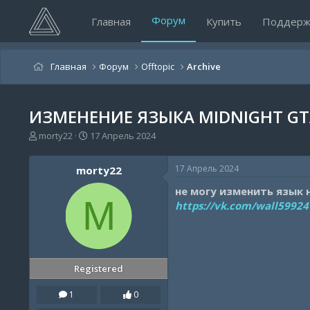
Форум
Главная
Купить
Поддерж
Главная
Форум
Offtopic
Archive
ИЗМЕНЕНИЕ ЯЗЫКА MIDNIGHT GTA
А
Д
morty22
17 Апрель 2024
в
а
т
т
17 Апрель 2024
morty22
о
а
р
н
не могу изменить язык
т
а
M
https://vk.com/wall5992
е
ч
м
а
ы
л
а
Registered
1
0