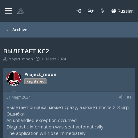
Russian
Archive
ВЫЛЕТАЕТ КС2
А
Д
Project_moon
31 Март 2024
в
а
т
т
Project_moon
о
а
р
н
Registered
т
а
е
ч
31 Март 2024
#1
м
а
ы
л
Вылетает ошибка, может сразу, а может после 2-3 игр.
а
Ошибка:
An unhandled exception occurred.
Diagnostic information was sent automatically.
The application will close immediately.