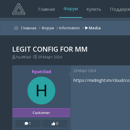
Форум
Главная
Купить
Поддерж
Главная
Форум
Information
▶️ Media
LEGIT CONFIG FOR MM
А
Д
hyattlad
29 Март 2024
в
а
т
т
29 Март 2024
hyattlad
о
а
р
н
https://midnight.im/cloud/
т
а
H
е
ч
м
а
ы
л
а
Customer
1
0