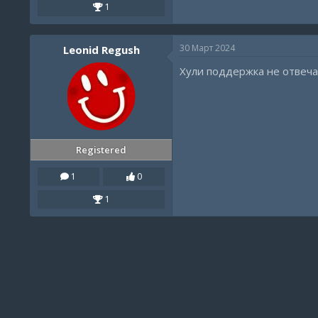
1
30 Март 2024
Leonid Regush
Хули поддержка не отвеча
Registered
1
0
1