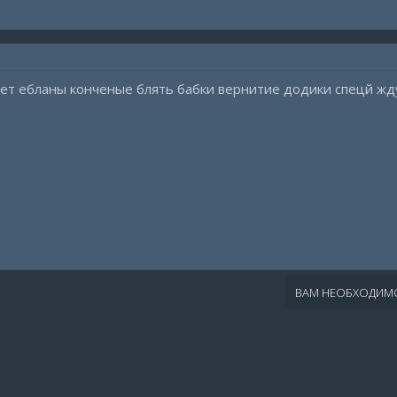
ет ебланы конченые блять бабки вернитие додики спецй жд
ВАМ НЕОБХОДИМО