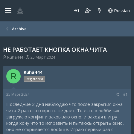
Russian
Archive
НЕ РАБОТАЕТ КНОПКА ОКНА ЧИТА
А
Д
Ruha444
25 Март 2024
в
а
т
т
Ruha444
о
а
R
р
н
Registered
т
а
е
ч
25 Март 2024
#1
м
а
ы
л
Последние 2 дня наблюдаю что после закрытия окна
а
чита 2 раз его открыть не дает. То есть в лобби как
загружаю конфиг и закрываю окно, и заходя в игру
когда хочу что то исправить и пытаюсь открыть окно,
оно не открывается вообще. Играю первый раз с