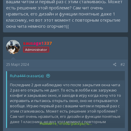
вашим читом и первый раз с этим сталкиваюсь. Может
есть решение этой проблеме? Сам чит очень
нравиться, его дизайн и функции понятные даже 1
класснику, но вот этот момент с повторным открытие
окна чита немного огорчает((
sausage1337
Administrator
25 Март 2024
#2
Ruha444 сказал(а):
Последние 2 дня наблюдаю что после закрытия окна чита
2 раз его открыть не дает. То есть в лобби как загружаю
конфиг и закрываю окно, и заходя в игру когда хочу что то
исправить и пытаюсь открыть окно, оно не открывается
вообще. Играю первый раз с вашим читом и первый раз с
этим сталкиваюсь. Может есть решение этой проблеме?
Сам чит очень нравиться, его дизайн и функции понятные
даже 1 класснику, но вот этот момент с повторным
Нажмите, чтобы раскрыть...
открытие окна чита немного огорчает((