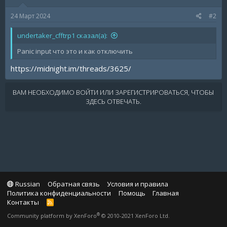
24 Март 2024
#2
undertaker_cfftrp1 сказал(а):
Panic input что это и как отключить
https://midnight.im/threads/3625/
ВАМ НЕОБХОДИМО ВОЙТИ ИЛИ ЗАРЕГИСТРИРОВАТЬСЯ, ЧТОБЫ
ЗДЕСЬ ОТВЕЧАТЬ.
Russian
Обратная связь
Условия и правила
Политика конфиденциальности
Помощь
Главная
Контакты
R
S
®
Community platform by XenForo
© 2010-2021 XenForo Ltd.
S