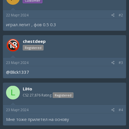
Customer
22 Март 2024
#2
играл легит , фов 0.5 0.3
chestdeep
Registered
23 Март 2024
#3
@Blick1337
LiHo
L
CS2 27,876 Rating
Registered
23 Март 2024
#4
Мне тоже прилетел на основу