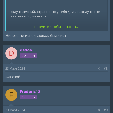
аккаунт личный? странно, но у тебя другие аккаунты не в
бане. чисто один всего
Нажмите, чтобы раскрыть...
Использовал ли что-то ещё на аккаунте кроме миднайта?
Покупной акк или саморег?
Ничего не использовал, был чист
dedaa
D
Customer
23 Март 2024
#8
Акк свой
Frederic12
F
Customer
23 Март 2024
#9