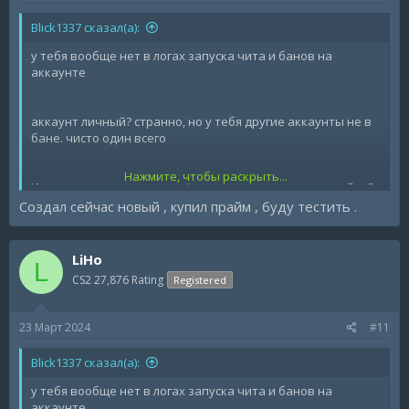
Blick1337 сказал(а):
у тебя вообще нет в логах запуска чита и банов на
аккаунте
аккаунт личный? странно, но у тебя другие аккаунты не в
бане. чисто один всего
Нажмите, чтобы раскрыть...
Использовал ли что-то ещё на аккаунте кроме миднайта?
Покупной акк или саморег?
Создал сейчас новый , купил прайм , буду тестить .
LiHo
L
CS2 27,876 Rating
Registered
23 Март 2024
#11
Blick1337 сказал(а):
у тебя вообще нет в логах запуска чита и банов на
аккаунте