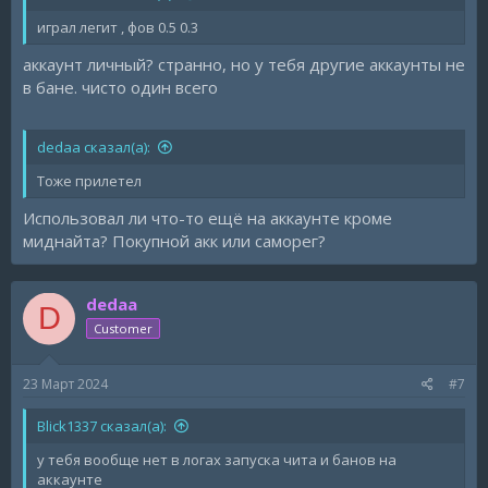
играл легит , фов 0.5 0.3
аккаунт личный? странно, но у тебя другие аккаунты не
в бане. чисто один всего
dedaa сказал(а):
Тоже прилетел
Использовал ли что-то ещё на аккаунте кроме
миднайта? Покупной акк или саморег?
dedaa
D
Customer
23 Март 2024
#7
Blick1337 сказал(а):
у тебя вообще нет в логах запуска чита и банов на
аккаунте