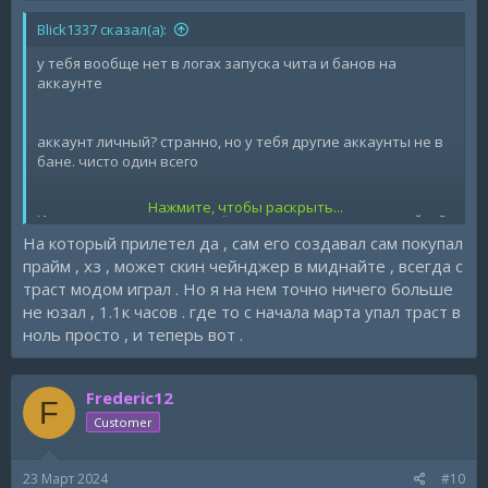
Blick1337 сказал(а):
у тебя вообще нет в логах запуска чита и банов на
аккаунте
аккаунт личный? странно, но у тебя другие аккаунты не в
бане. чисто один всего
Нажмите, чтобы раскрыть...
Использовал ли что-то ещё на аккаунте кроме миднайта?
Покупной акк или саморег?
На который прилетел да , сам его создавал сам покупал
прайм , хз , может скин чейнджер в миднайте , всегда с
траст модом играл . Но я на нем точно ничего больше
не юзал , 1.1к часов . где то с начала марта упал траст в
ноль просто , и теперь вот .
Frederic12
F
Customer
23 Март 2024
#10