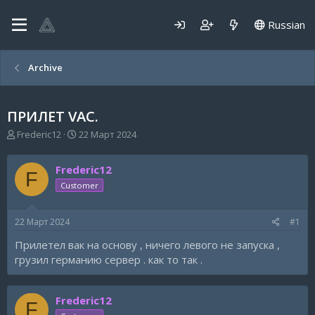
Russian
Archive
ПРИЛЕТ VAC.
А
Д
Frederic12
22 Март 2024
в
а
т
т
Frederic12
о
а
F
р
н
Customer
т
а
е
ч
22 Март 2024
#1
м
а
ы
л
Прилетел вак на основу , ничего левого не запуска ,
а
грузил германию сервер . как то так .
Frederic12
F