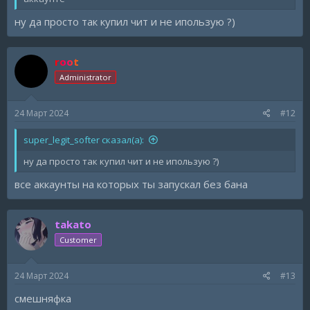
ну да просто так купил чит и не ипользую ?)
root
Administrator
24 Март 2024
#12
super_legit_softer сказал(а):
ну да просто так купил чит и не ипользую ?)
все аккаунты на которых ты запускал без бана
takato
Customer
24 Март 2024
#13
смешняфка