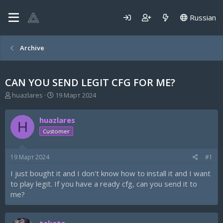
Russian
Archive
CAN YOU SEND LEGIT CFG FOR ME?
А
Д
huazlares
19 Март 2024
в
а
т
т
huazlares
о
а
H
р
н
Customer
т
а
е
ч
19 Март 2024
#1
м
а
ы
л
I just bought it and I don't know how to install it and I want
а
to play legit. If you have a ready cfg, can you send it to
me?
takato