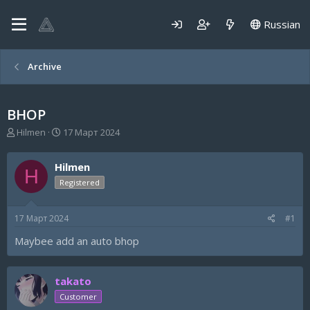
Russian
Archive
BHOP
А
Д
Hilmen
17 Март 2024
в
а
т
т
Hilmen
о
а
H
р
н
Registered
т
а
е
ч
17 Март 2024
#1
м
а
ы
л
Maybee add an auto bhop
а
takato
Customer