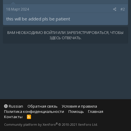
18 Март 2024
#2
this will be added pls be patient
ВАМ НЕОБХОДИМО ВОЙТИ ИЛИ ЗАРЕГИСТРИРОВАТЬСЯ, ЧТОБЫ
ЗДЕСЬ ОТВЕЧАТЬ.
Russian
Обратная связь
Условия и правила
Политика конфиденциальности
Помощь
Главная
Контакты
R
S
®
Community platform by XenForo
© 2010-2021 XenForo Ltd.
S