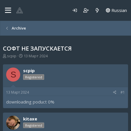
Russian
Archive
СОФТ НЕ ЗАПУСКАЕТСЯ
А
Д
scpip
13 Март 2024
в
а
т
т
scpip
о
а
S
р
н
Registered
т
а
е
ч
13 Март 2024
#1
м
а
ы
л
downloading poduct 0%
а
kitaxe
Registered