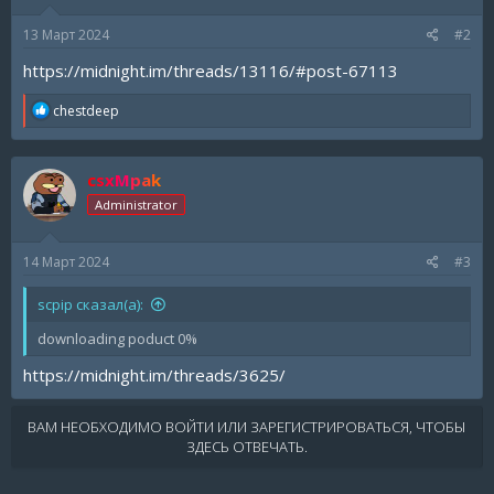
13 Март 2024
#2
https://midnight.im/threads/13116/#post-67113
R
chestdeep
e
a
c
csxMpak
t
i
Administrator
o
n
s
14 Март 2024
#3
:
scpip сказал(а):
downloading poduct 0%
https://midnight.im/threads/3625/
ВАМ НЕОБХОДИМО ВОЙТИ ИЛИ ЗАРЕГИСТРИРОВАТЬСЯ, ЧТОБЫ
ЗДЕСЬ ОТВЕЧАТЬ.