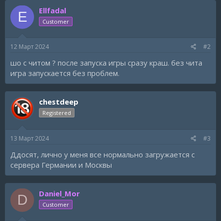
Ellfadal
E
Customer
12 Март 2024
#2
шо с читом ? после запуска игры сразу краш. без чита
игра запускается без проблем.
chestdeep
Registered
13 Март 2024
#3
Ддосят, лично у меня все нормально загружается с
сервера Германии и Москвы
Daniel_Mor
D
Customer