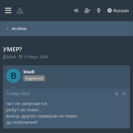
Russian
Archive
УМЕР?
А
Д
bladi
12 Март 2024
в
а
т
т
bladi
о
а
B
р
н
Registered
т
а
е
ч
12 Март 2024
#1
м
а
ы
л
чит не запускается.
а
ребут не помог.
выбор других серверов не помог.
до побачення?