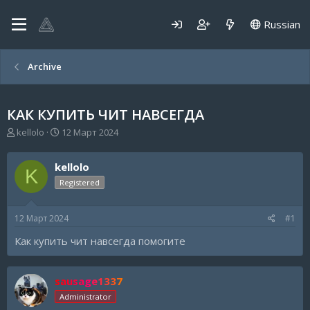
Russian
Archive
КАК КУПИТЬ ЧИТ НАВСЕГДА
А
Д
kellolo
12 Март 2024
в
а
т
т
kellolo
о
а
K
р
н
Registered
т
а
е
ч
12 Март 2024
#1
м
а
ы
л
Как купить чит навсегда помогите
а
sausage1337
Administrator