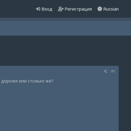
Вход
Регистрация
Russian
#1
е дороже или столько же?