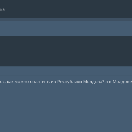
ка
рос, как можно оплатить из Республики Молдова? а в Молдов