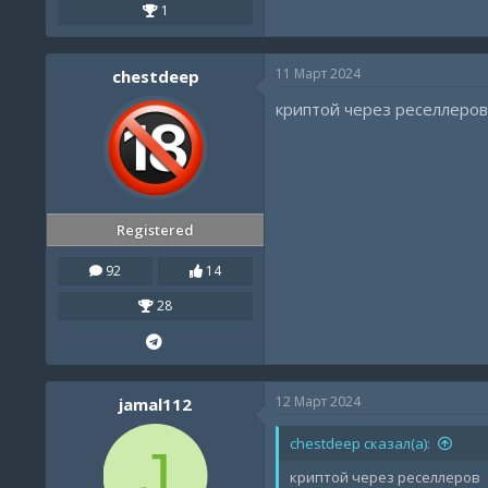
1
11 Март 2024
chestdeep
криптой через реселлеров
Registered
92
14
28
12 Март 2024
jamal112
chestdeep сказал(а):
J
криптой через реселлеров