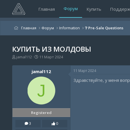
Форум
Главная
Купить
Поддерж
Главная
Форум
Information
❔ Pre-Sale Questions
КУПИТЬ ИЗ МОЛДОВЫ
А
Д
jamal112
11 Март 2024
в
а
т
т
11 Март 2024
jamal112
о
а
р
н
Здравствуйте, у меня воп
т
а
J
е
ч
м
а
ы
л
а
Registered
3
0