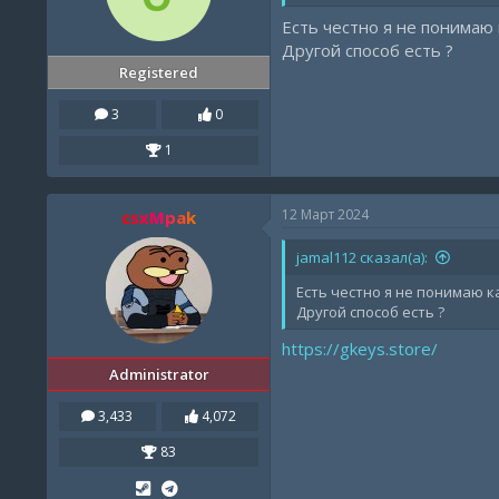
Есть честно я не понимаю 
Другой способ есть ?
Registered
3
0
1
12 Март 2024
csxMpak
jamal112 сказал(а):
Есть честно я не понимаю к
Другой способ есть ?
https://gkeys.store/
Administrator
3,433
4,072
83