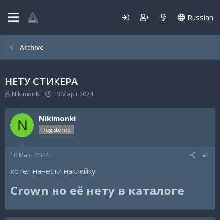
Russian
Archive
НЕТУ СТИКЕРА
А
Д
Nikimonki
10 Март 2024
в
а
т
т
Nikimonki
о
а
N
р
н
Registered
т
а
е
ч
10 Март 2024
#1
м
а
ы
л
хотел нанести наклейку
а
Crown но её нету в каталоге​