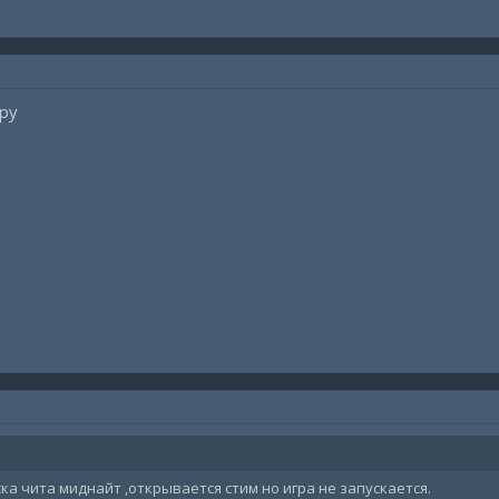
ру
ска чита миднайт ,открывается стим но игра не запускается.