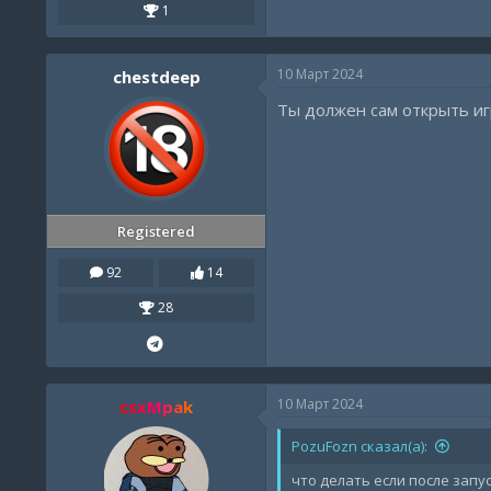
1
10 Март 2024
chestdeep
Ты должен сам открыть иг
Registered
92
14
28
10 Март 2024
csxMpak
PozuFozn сказал(а):
что делать если после запу