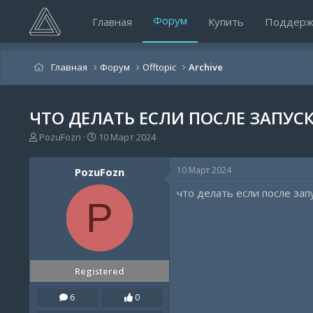
Форум
Главная
Купить
Поддерж
Главная
Форум
Offtopic
Archive
ЧТО ДЕЛАТЬ ЕСЛИ ПОСЛЕ ЗАПУС
А
Д
PozuFozn
10 Март 2024
в
а
т
т
10 Март 2024
PozuFozn
о
а
р
н
что делать если после зап
т
а
P
е
ч
м
а
ы
л
а
Registered
6
0