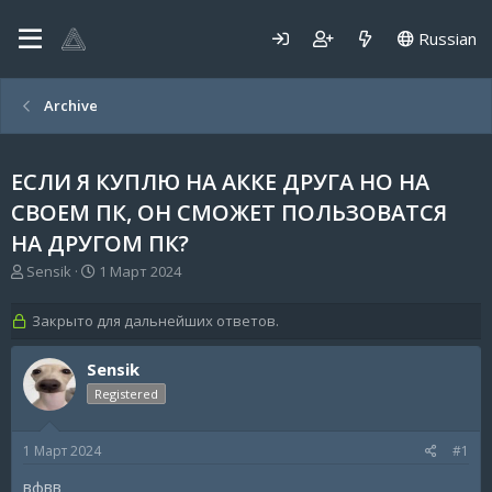
Russian
Archive
ЕСЛИ Я КУПЛЮ НА АККЕ ДРУГА НО НА
СВОЕМ ПК, ОН СМОЖЕТ ПОЛЬЗОВАТСЯ
НА ДРУГОМ ПК?
А
Д
Sensik
1 Март 2024
в
а
т
т
Закрыто для дальнейших ответов.
о
а
р
н
Sensik
т
а
е
ч
Registered
м
а
ы
л
а
1 Март 2024
#1
вфвв