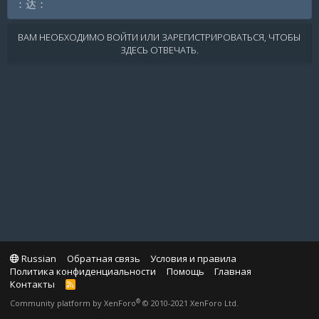
：达：
ВАМ НЕОБХОДИМО ВОЙТИ ИЛИ ЗАРЕГИСТРИРОВАТЬСЯ, ЧТОБЫ
ЗДЕСЬ ОТВЕЧАТЬ.
Russian
Обратная связь
Условия и правила
Политика конфиденциальности
Помощь
Главная
Контакты
R
S
®
Community platform by XenForo
© 2010-2021 XenForo Ltd.
S