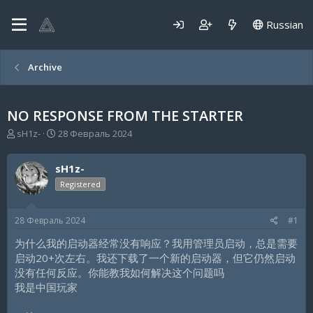
Russian
Archive
NO RESPONSE FROM THE STARTER
А
Д
sH1z-
28 Февраль 2024
в
а
т
т
sH1z-
о
а
р
н
Registered
т
а
е
ч
28 Февраль 2024
#1
м
а
ы
л
为什么我的启动器经常没有响应？我用管理员启动，总是需要
а
启动20+次左右。我还下载了一个新的启动器，但它仍然启动
没有任何反应。你能教我如何解决这个问题吗
我是中国玩家