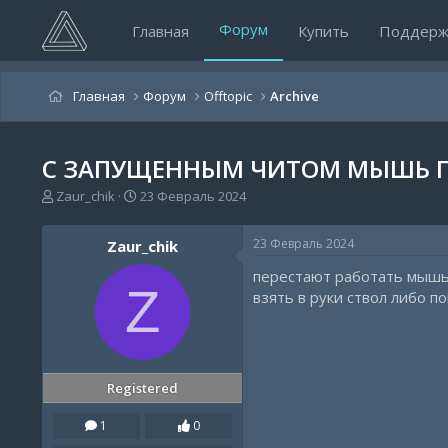
Форум
Главная
Купить
Поддерж
Главная
Форум
Offtopic
Archive
С ЗАПУЩЕННЫМ ЧИТОМ МЫШЬ ПЕР
А
Д
Zaur_chik
23 Февраль 2024
в
а
т
т
23 Февраль 2024
Zaur_chik
о
а
р
н
перестают работать мышь 
т
а
Z
взять в руки ствол либо п
е
ч
м
а
ы
л
а
Registered
1
0