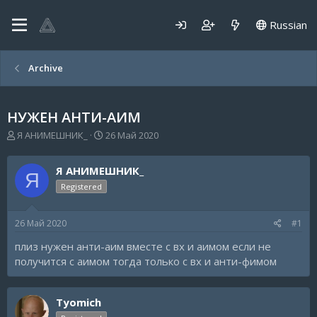
Russian
Archive
НУЖЕН АНТИ-АИМ
А
Д
Я АНИМЕШНИК_
26 Май 2020
в
а
т
т
Я АНИМЕШНИК_
о
а
Я
р
н
Registered
т
а
е
ч
26 Май 2020
#1
м
а
ы
л
плиз нужен анти-аим вместе с вх и аимом если не
а
получится с аимом тогда только с вх и анти-фимом
Tyomich