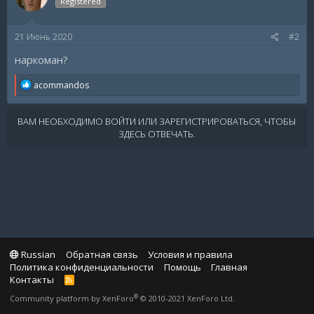
Registered
21 Июнь 2020
#2
наркоман?
R
acommandos
e
a
c
ВАМ НЕОБХОДИМО ВОЙТИ ИЛИ ЗАРЕГИСТРИРОВАТЬСЯ, ЧТОБЫ
t
ЗДЕСЬ ОТВЕЧАТЬ.
i
o
n
s
:
Russian
Обратная связь
Условия и правила
Политика конфиденциальности
Помощь
Главная
Контакты
R
S
®
Community platform by XenForo
© 2010-2021 XenForo Ltd.
S