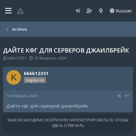
Russian
Archive
ДАЙТЕ КФГ ДЛЯ СЕРВЕРОВ ДЖАИЛБРЕЙК
А
Д
kkkk12331
16 Февраль 2024
в
а
т
т
kkkk12331
о
а
K
р
н
Registered
т
а
е
ч
16 Февраль 2024
#1
м
а
ы
л
Дайте кфг для серверов джаилбрейк
а
ВАМ НЕОБХОДИМО ВОЙТИ ИЛИ ЗАРЕГИСТРИРОВАТЬСЯ, ЧТОБЫ
ЗДЕСЬ ОТВЕЧАТЬ.