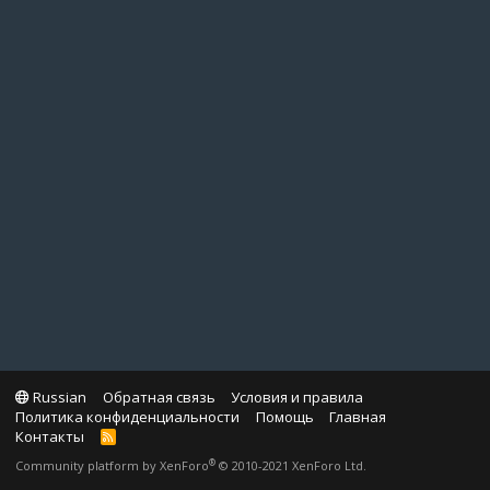
Russian
Обратная связь
Условия и правила
Политика конфиденциальности
Помощь
Главная
Контакты
R
S
®
Community platform by XenForo
© 2010-2021 XenForo Ltd.
S