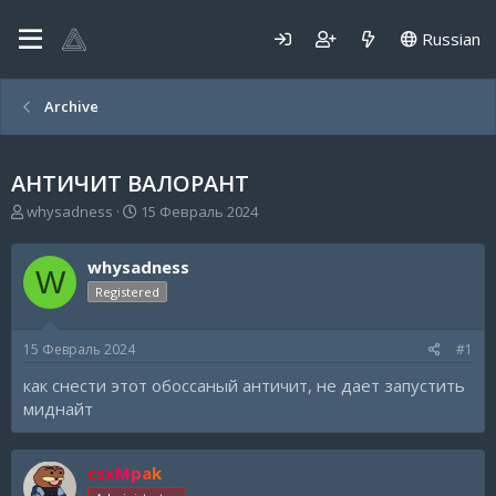
Russian
Archive
АНТИЧИТ ВАЛОРАНТ
А
Д
whysadness
15 Февраль 2024
в
а
т
т
whysadness
о
а
W
р
н
Registered
т
а
е
ч
15 Февраль 2024
#1
м
а
ы
л
как снести этот обоссаный античит, не дает запустить
а
миднайт
csxMpak