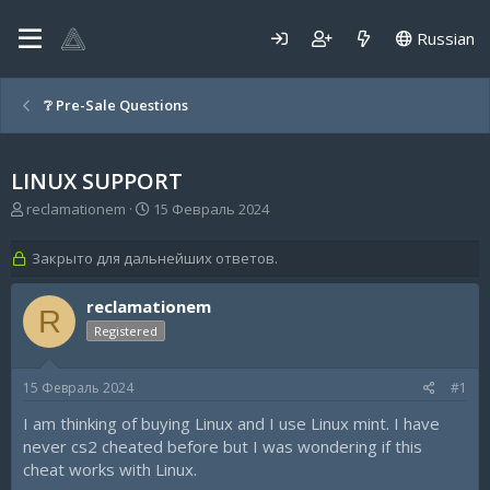
Russian
❔ Pre-Sale Questions
LINUX SUPPORT
А
Д
reclamationem
15 Февраль 2024
в
а
т
т
Закрыто для дальнейших ответов.
о
а
р
н
reclamationem
т
а
R
е
ч
Registered
м
а
ы
л
а
15 Февраль 2024
#1
I am thinking of buying Linux and I use Linux mint. I have
never cs2 cheated before but I was wondering if this
cheat works with Linux.