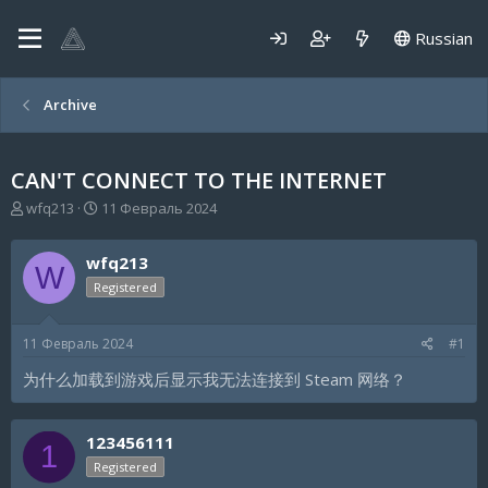
Russian
Archive
CAN'T CONNECT TO THE INTERNET
А
Д
wfq213
11 Февраль 2024
в
а
т
т
wfq213
о
а
W
р
н
Registered
т
а
е
ч
11 Февраль 2024
#1
м
а
ы
л
为什么加载到游戏后显示我无法连接到 Steam 网络？
а
123456111
1
Registered