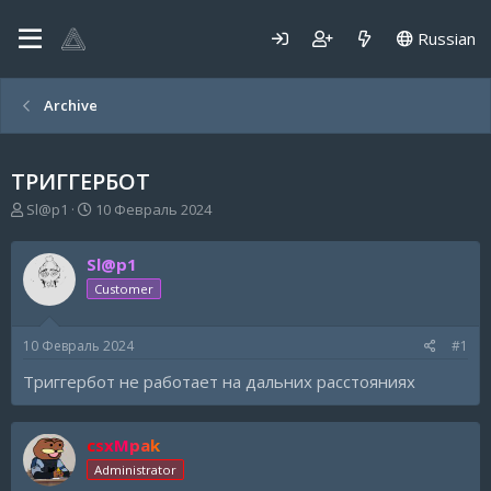
Russian
Archive
ТРИГГЕРБОТ
А
Д
Sl@p1
10 Февраль 2024
в
а
т
т
Sl@p1
о
а
р
н
Customer
т
а
е
ч
10 Февраль 2024
#1
м
а
ы
л
Триггербот не работает на дальних расстояниях
а
csxMpak
Administrator