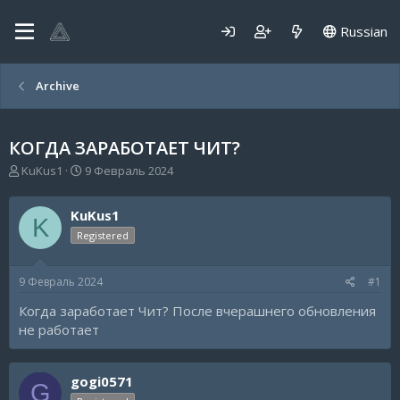
Russian
Archive
КОГДА ЗАРАБОТАЕТ ЧИТ?
А
Д
KuKus1
9 Февраль 2024
в
а
т
т
KuKus1
о
а
K
р
н
Registered
т
а
е
ч
9 Февраль 2024
#1
м
а
ы
л
Когда заработает Чит? После вчерашнего обновления
а
не работает
gogi0571
G