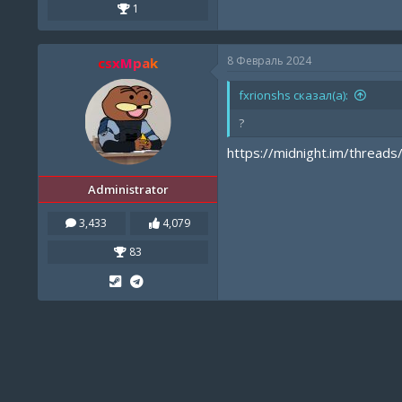
1
8 Февраль 2024
csxMpak
fxrionshs сказал(а):
?
https://midnight.im/threads
Administrator
3,433
4,079
83