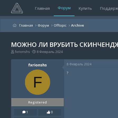
Форум
Главная
Купить
Поддерж
Главная
Форум
Offtopic
Archive
МОЖНО ЛИ ВРУБИТЬ СКИНЧЕНДЖ
А
Д
fxrionshs
8 Февраль 2024
в
а
т
т
8 Февраль 2024
fxrionshs
о
а
р
н
?
т
а
F
е
ч
м
а
ы
л
а
Registered
1
0