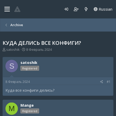
Russian
Archive
КУДА ДЕЛИСЬ ВСЕ КОНФИГИ?
А
Д
satoshik
8 Февраль 2024
в
а
т
т
satoshik
о
а
S
р
н
Registered
т
а
е
ч
8 Февраль 2024
#1
м
а
ы
л
Куда все конфиги делись?
а
Mange
M
Registered