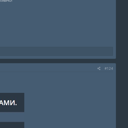
тивно!
#124