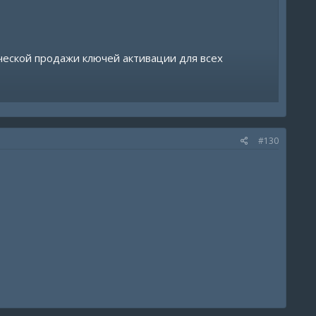
ческой продажи ключей активации для всех
ам.
#130
бства.
 диггиселлере или
https://t.me/midnightsellers