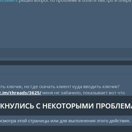
htsellers
решил вопрос по проблеме в оплате быстро и опера
ть ключик, но где скачать клиент куда вводить ключик?
t.im/threads/3625/
меня не забанило, показывает вот что