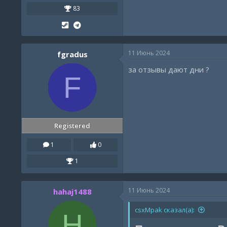
83
11 Июнь 2024
fgradus
за отзывы дают дни ?
F
Registered
1
0
1
11 Июнь 2024
hahaj1488
csxMpak сказал(а):
H