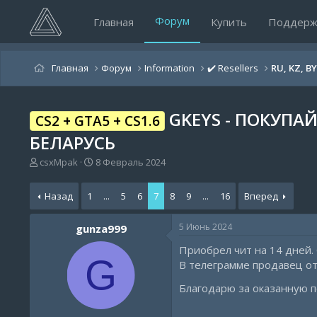
Форум
Главная
Купить
Поддерж
Главная
Форум
Information
✔️ Resellers
RU, KZ, B
GKEYS - ПОКУПА
CS2 + GTA5 + CS1.6
БЕЛАРУСЬ
А
Д
csxMpak
8 Февраль 2024
в
а
т
т
Назад
1
...
5
6
7
8
9
...
16
Вперед
о
а
р
н
т
а
5 Июнь 2024
gunza999
е
ч
Приобрел чит на 14 дней. С
м
а
G
ы
л
В телеграмме продавец от
а
Благодарю за оказанную 