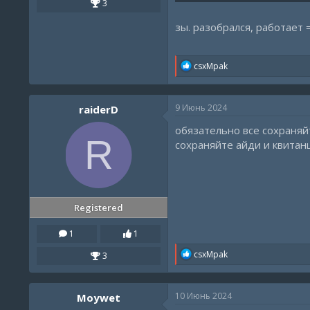
3
зы. разобрался, работает =
R
csxMpak
e
a
c
9 Июнь 2024
raiderD
t
i
обязательно все сохраняйт
o
R
n
сохраняйте айди и квитан
s
:
Registered
1
1
R
csxMpak
3
e
a
c
10 Июнь 2024
Moywet
t
i