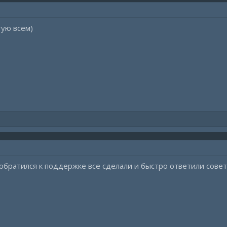
ь вам мой сайт
GKeys.store
, ваш надежный источник автомат
M.
тую всем)
Нажмите, чтобы раскрыть...
ть нас?
а быстро
писок:
От 14 дней до Lifetime — выбирайте то, что подходит именно
мент продуктов:
Все наши продукты доступны на
gkeys.store
.
 оплаты:
Мы предлагаем различные варианты оплаты для вашего у
я проблем при оплате обращайтесь по контактам указанным 
в Digiseller и получите дополнительные дни подписки как знак нашей благодарности.
 обратился к поддержке все сделали и быстро ответили совет