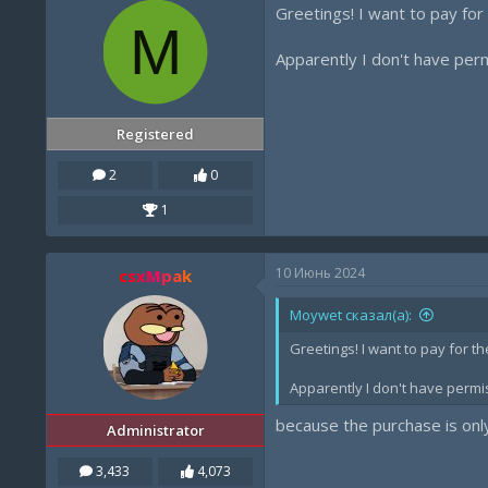
Greetings! I want to pay fo
o
M
n
s
Apparently I don't have perm
:
Registered
2
0
1
10 Июнь 2024
csxMpak
Moywet сказал(а):
Greetings! I want to pay for 
Apparently I don't have permis
because the purchase is only
Administrator
3,433
4,073