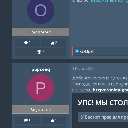
спасибо
https://t.me/midnig
o
O
n
s
:
Registered
2
2
R
csxMpak
3
e
a
c
8 Июнь 2024
pupseeq
t
i
Доброго времени суток =)
o
P
n
Господа, понимаю где купи
s
п.с. здесь
https://midnigh
:
Registered
1
1