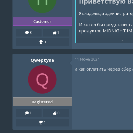
Приветствую В
Я владелец и администратор
Customer
И хотел бы представить
продуктов MIDNIGHT.IM.
3
1
Почему стоит выбрать
3
Разнообразие подп
Широкий ассортиме
11 Июнь 2024
Qweptyne
Удобные способы о
а как оплатить через сбер
Q
В случае возникновения
Бонус за отзыв!
Оставьте положительный отзыв о нас в 
Registered
csxMpak сказал(а):
Приветствую 
1
0
1
Я владелец и администрат