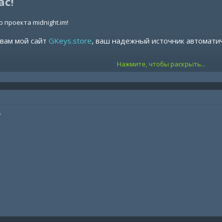
ас!
 проекта midnight.im!
 вам мой сайт
GKeys.store
, ваш надежный источник автомати
Нажмите, чтобы раскрыть...
 нас?
исок:
От 14 дней до Lifetime — выбирайте то, что подходит именно в
нт продуктов:
Все наши продукты доступны на
gkeys.store
.
платы:
Мы предлагаем различные варианты оплаты для вашего удо
?
 проблем при оплате обращайтесь по контактам указанным на
Digiseller и получите дополнительные дни подписки как знак нашей благодарности.
Вас!
ор проекта midnight.im!