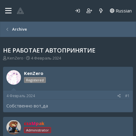
Russian
Archive
НЕ РАБОТАЕТ АВТОПРИНЯТИЕ
А
Д
KenZero
4 Февраль 2024
в
а
т
т
KenZero
о
а
р
н
Registered
т
а
е
ч
4 Февраль 2024
#1
м
а
ы
л
Собственно вот,да
а
csxMpak
Administrator