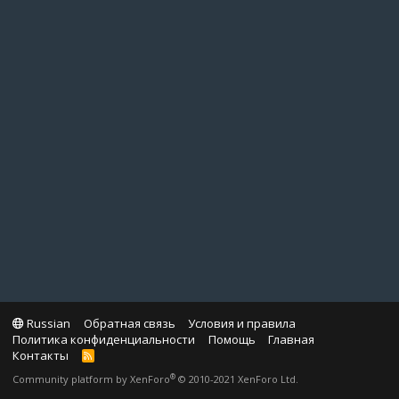
Russian
Обратная связь
Условия и правила
Политика конфиденциальности
Помощь
Главная
Контакты
R
S
®
Community platform by XenForo
© 2010-2021 XenForo Ltd.
S