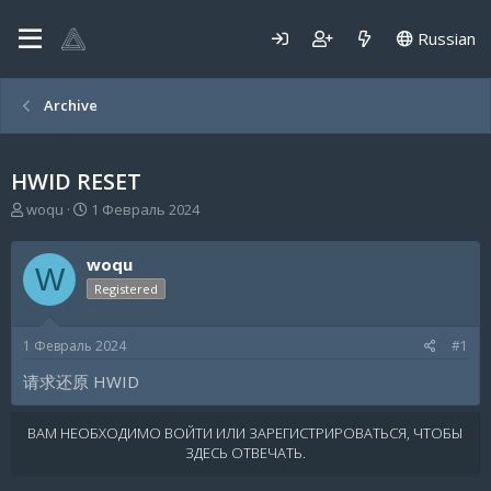
Russian
Archive
HWID RESET
А
Д
woqu
1 Февраль 2024
в
а
т
т
woqu
о
а
W
р
н
Registered
т
а
е
ч
1 Февраль 2024
#1
м
а
ы
л
请求还原 HWID
а
ВАМ НЕОБХОДИМО ВОЙТИ ИЛИ ЗАРЕГИСТРИРОВАТЬСЯ, ЧТОБЫ
ЗДЕСЬ ОТВЕЧАТЬ.