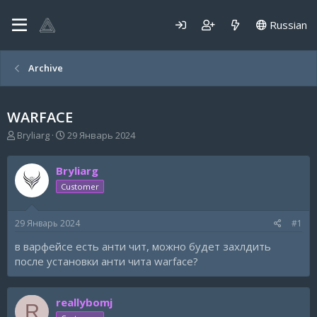
Russian
Archive
WARFACE
А
Д
Bryliarg
29 Январь 2024
в
а
т
т
Bryliarg
о
а
р
н
Customer
т
а
е
ч
29 Январь 2024
#1
м
а
ы
л
в варфейсе есть анти чит, можно будет захлдить
а
после установки анти чита warface?
reallybomj
R