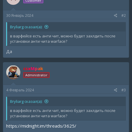
Customer
30 Январь 2024
#2
Bryliarg сказал(а):
в варфейсе есть анти чит, можно будет захлдить после
установки анти чита warface?
Да
csxMpak
Administrator
4 Февраль 2024
#3
Bryliarg сказал(а):
в варфейсе есть анти чит, можно будет захлдить после
установки анти чита warface?
https://midnight.im/threads/3625/