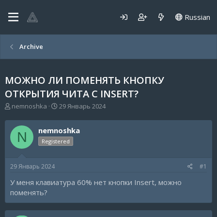
Russian
Archive
МОЖНО ЛИ ПОМЕНЯТЬ КНОПКУ
ОТКРЫТИЯ ЧИТА С INSERT?
А
Д
nemnoshka
29 Январь 2024
в
а
т
т
nemnoshka
о
а
N
р
н
Registered
т
а
е
ч
29 Январь 2024
#1
м
а
ы
л
У меня клавиатура 60% нет кнопки Insert, можно
а
поменять?