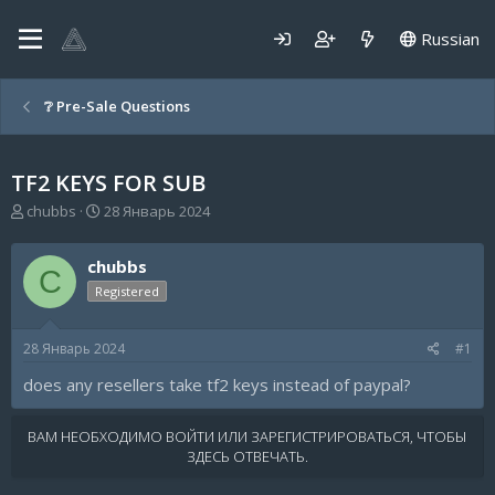
Russian
❔ Pre-Sale Questions
TF2 KEYS FOR SUB
А
Д
chubbs
28 Январь 2024
в
а
т
т
chubbs
о
а
C
р
н
Registered
т
а
е
ч
28 Январь 2024
#1
м
а
ы
л
does any resellers take tf2 keys instead of paypal?
а
ВАМ НЕОБХОДИМО ВОЙТИ ИЛИ ЗАРЕГИСТРИРОВАТЬСЯ, ЧТОБЫ
ЗДЕСЬ ОТВЕЧАТЬ.