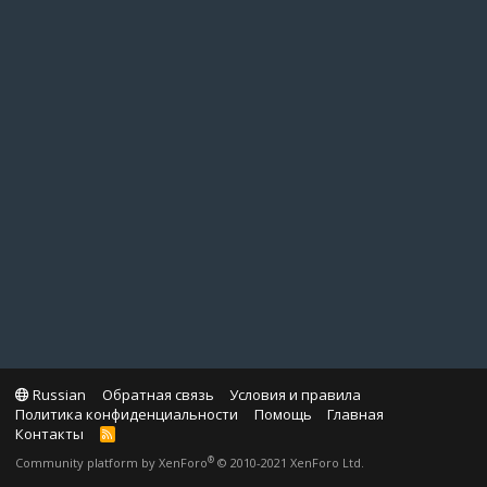
Russian
Обратная связь
Условия и правила
Политика конфиденциальности
Помощь
Главная
Контакты
R
S
®
Community platform by XenForo
© 2010-2021 XenForo Ltd.
S